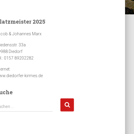
latzmeister 2025
acob & Johannes Marx
iedensstr. 33a
988 Diedorf
l.: 0157 89202282
ternet:
w.diedorfer-kirmes.de
uche
uchen …