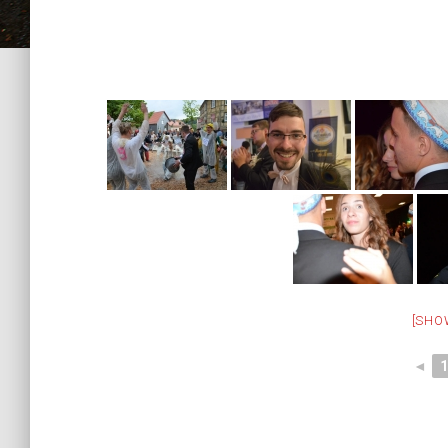
[SHO
◄
1