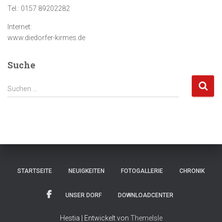
Tel.: 0157 89202282
Internet:
www.diedorfer-kirmes.de
Suche
S
Suchen …
u
c
h
e
n
n
a
STARTSEITE
NEUIGKEITEN
FOTOGALLERIE
CHRONIK
c
h
:
UNSER DORF
DOWNLOADCENTER
Hestia | Entwickelt von
ThemeIsle