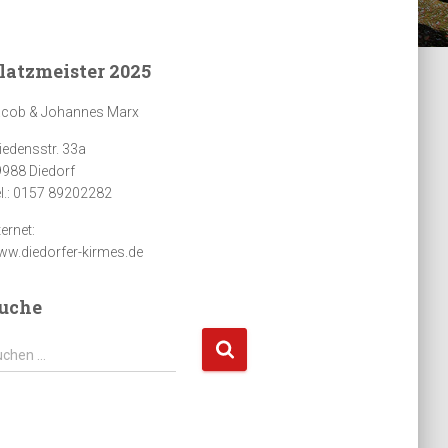
latzmeister 2025
acob & Johannes Marx
iedensstr. 33a
988 Diedorf
l.: 0157 89202282
ternet:
w.diedorfer-kirmes.de
uche
uchen …