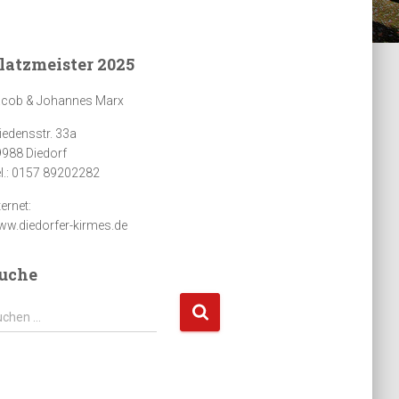
latzmeister 2025
acob & Johannes Marx
iedensstr. 33a
988 Diedorf
l.: 0157 89202282
ternet:
w.diedorfer-kirmes.de
uche
uchen …