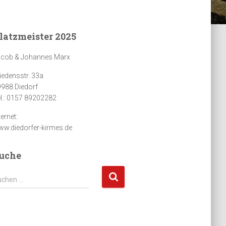
latzmeister 2025
acob & Johannes Marx
iedensstr. 33a
988 Diedorf
l.: 0157 89202282
ternet:
w.diedorfer-kirmes.de
uche
uchen …