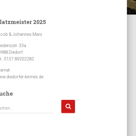
latzmeister 2025
acob & Johannes Marx
iedensstr. 33a
988 Diedorf
l.: 0157 89202282
ternet:
w.diedorfer-kirmes.de
uche
uchen …