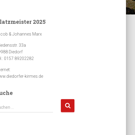
latzmeister 2025
acob & Johannes Marx
iedensstr. 33a
988 Diedorf
l.: 0157 89202282
ternet:
w.diedorfer-kirmes.de
uche
uchen …