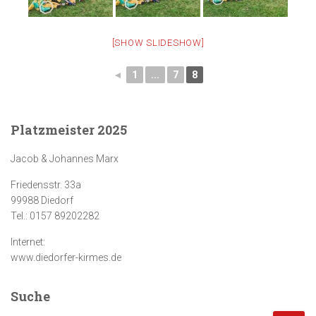
[SHOW SLIDESHOW]
◄
1
...
7
8
Platzmeister 2025
Jacob & Johannes Marx
Friedensstr. 33a
99988 Diedorf
Tel.: 0157 89202282
Internet:
www.diedorfer-kirmes.de
Suche