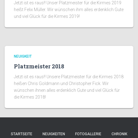
Jetzt ist es raus!! Unser Platzmeister für die Kirmes 2019
heißt Felix Müller. Wir wünschen ihm alles erdenklich Gute
und viel Glück für die Kirmes 2019!
NEUIGKEIT
Platzmeister 2018
Jetzt ist es raus!! Unsere Platzmeister für die Kirmes 2018
heißen Chris Goldmann und Christopher Fick. Wir
wünschen ihnen alles erdenklich Gute und viel Glück für
die Kirmes 2018!
STARTSEITE
NEUIGKEITEN
FOTOGALLERIE
CHRONIK