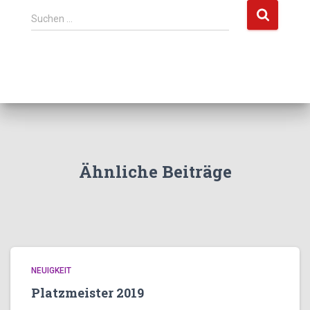
S
Suchen …
u
c
h
e
n
n
a
c
h
:
Ähnliche Beiträge
NEUIGKEIT
Platzmeister 2019