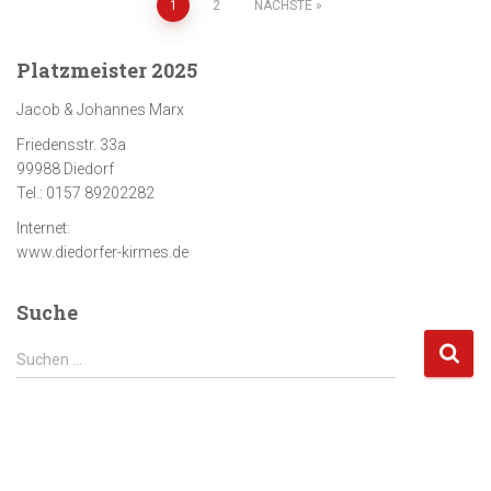
Seitennummerierung
1
2
NÄCHSTE
der
Platzmeister 2025
Beiträge
Jacob & Johannes Marx
Friedensstr. 33a
99988 Diedorf
Tel.: 0157 89202282
Internet:
www.diedorfer-kirmes.de
Suche
S
Suchen …
u
c
h
e
n