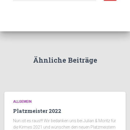
u
c
h
e
n
n
a
c
h
:
Ähnliche Beiträge
ALLGEMEIN
Platzmeister 2022
Nun ist es raus!!! Wir bedanken uns bei Julian & Moritz für
die Kirmes 2021 und wünschen den neuen Platzmeistern