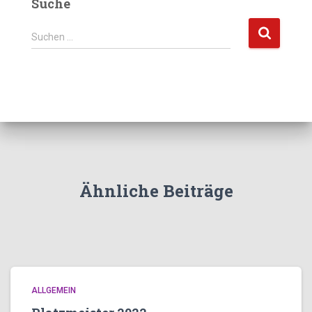
Suche
S
Suchen …
u
c
h
e
n
n
a
c
h
:
Ähnliche Beiträge
ALLGEMEIN