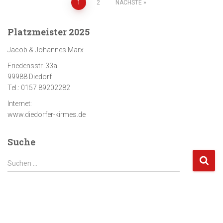
Seitennummerierung
1
2
NÄCHSTE
der
Platzmeister 2025
Beiträge
Jacob & Johannes Marx
Friedensstr. 33a
99988 Diedorf
Tel.: 0157 89202282
Internet:
www.diedorfer-kirmes.de
Suche
S
Suchen …
u
c
h
e
n